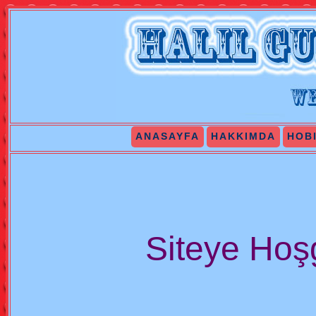
ANASAYFA
HAKKIMDA
HOB
Siteye Hoş